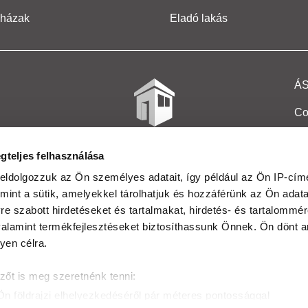
 házak
Eladó lakás
Á
Co
Et
gteljes felhasználása
Co
eldolgozzuk az Ön személyes adatait, így például az Ön IP-címé
mint a sütik, amelyekkel tárolhatjuk és hozzáférünk az Ön adat
In
e szabott hirdetéseket és tartalmakat, hirdetés- és tartalommér
Ma
alamint termékfejlesztéseket biztosíthassunk Önnek. Ön dönt ar
yen célra.
Kö
zőt is meg szeretnénk tenni:
Ta
Ön földrajzi elhelyezkedéséről pár méteres pontossággal
Ak