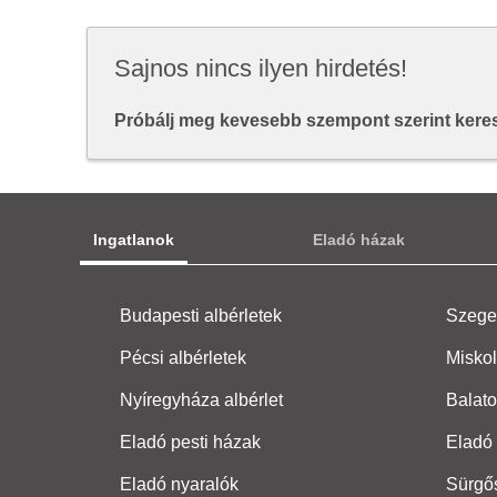
Sajnos nincs ilyen hirdetés!
Próbálj meg kevesebb szempont szerint keresn
Ingatlanok
Eladó házak
Budapesti albérletek
Szeged
Pécsi albérletek
Miskol
Nyíregyháza albérlet
Balato
Eladó pesti házak
Eladó 
Eladó nyaralók
Sürgő