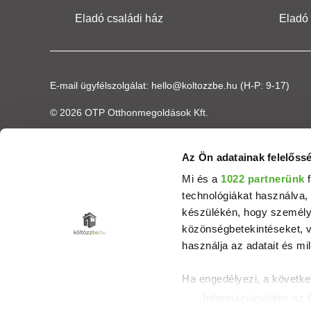
Eladó családi ház
Eladó
E-mail ügyfélszolgálat:
hello@koltozzbe.hu
(H-P: 9-17)
© 2026 OTP Otthonmegoldások Kft.
Az Ön adatainak felelőssé
Mi és a
1022 partnerünk
f
technológiákat használva, 
készülékén, hogy személyr
közönségbetekintéseket, v
használja az adatait és mil
Ha engedélyezi, a követke
Információgyűjtés az 