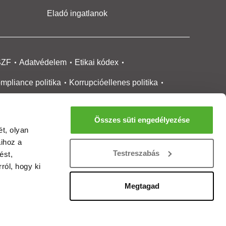
Eladó ingatlanok
SZF
Adatvédelem
Etikai kódex
mpliance politika
Korrupcióellenes politika
ikai bejelentési
rendszer tájékoztató
Összes süti engedélyezése
okie kezelése
Médiaajánlat
t, olyan
aihoz a
gatlanközvetítőknek
Ingatlanfejlesztőknek
Testreszabás
ést,
gánszemélyeknek
Ingatlan ártérkép
ról, hogy ki
ltözzbe Magazin
Új építésű lakások
Megtagad
rtalommoderálási jelentés
adálymentesítési nyilatkozat
Impresszum