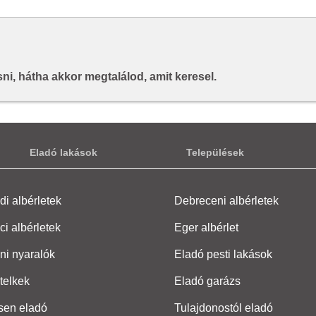
i, hátha akkor megtalálod, amit keresel.
Eladó lakások
Települések
i albérletek
Debreceni albérletek
ci albérletek
Eger albérlet
ni nyaralók
Eladó pesti lakások
telkek
Eladó garázs
sen eladó
Tulajdonostól eladó