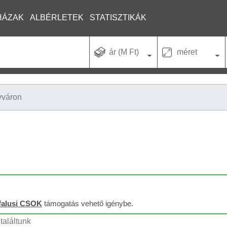
HÁZAK
ALBÉRLETEK
STATISZTIKÁK
ár (M Ft)
méret
váron
falusi CSOK
támogatás vehető igénybe.
találtunk