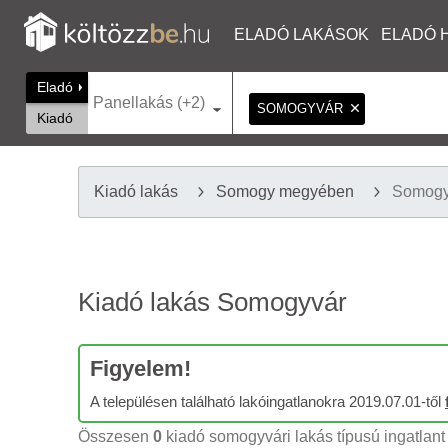
ELADÓ LAKÁSOK
ELADÓ 
Eladó
Panellakás (+2)
SOMOGYVÁR
Kiadó
Kiadó lakás
Somogy megyében
Somogy
Kiadó lakás Somogyvár
Figyelem!
A településen található lakóingatlanokra 2019.07.01-től
Összesen
0
kiadó somogyvári lakás típusú ingatlant 