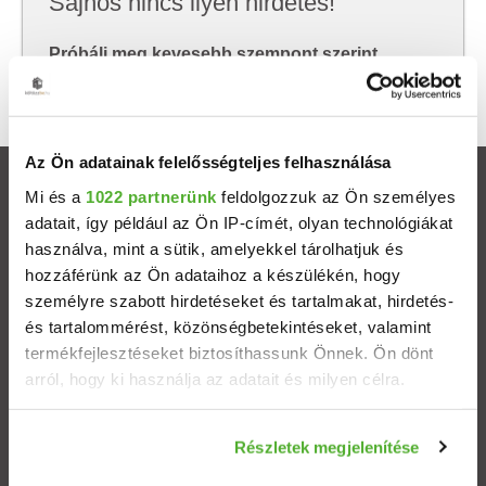
Sajnos nincs ilyen hirdetés!
Próbálj meg kevesebb szempont szerint
keresni, hátha akkor megtalálod, amit keresel.
Az Ön adatainak felelősségteljes felhasználása
Ingatlanok
Mi és a
1022 partnerünk
feldolgozzuk az Ön személyes
adatait, így például az Ön IP-címét, olyan technológiákat
használva, mint a sütik, amelyekkel tárolhatjuk és
Eladó házak
hozzáférünk az Ön adataihoz a készülékén, hogy
személyre szabott hirdetéseket és tartalmakat, hirdetés-
Eladó lakások
és tartalommérést, közönségbetekintéseket, valamint
termékfejlesztéseket biztosíthassunk Önnek. Ön dönt
Települések
arról, hogy ki használja az adatait és milyen célra.
Albérletek
Ha engedélyezi, a következőt is meg szeretnénk tenni:
Részletek megjelenítése
Információgyűjtés az Ön földrajzi elhelyezkedéséről