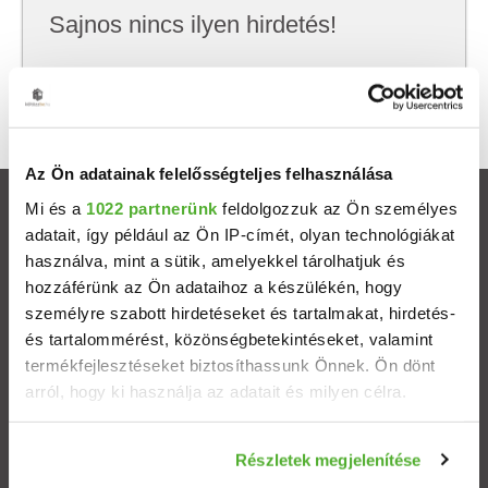
Sajnos nincs ilyen hirdetés!
Próbálj meg kevesebb szempont szerint
keresni, hátha akkor megtalálod, amit keresel.
Az Ön adatainak felelősségteljes felhasználása
Mi és a
1022 partnerünk
feldolgozzuk az Ön személyes
Ingatlanok
adatait, így például az Ön IP-címét, olyan technológiákat
használva, mint a sütik, amelyekkel tárolhatjuk és
Eladó házak
hozzáférünk az Ön adataihoz a készülékén, hogy
személyre szabott hirdetéseket és tartalmakat, hirdetés-
Eladó lakások
és tartalommérést, közönségbetekintéseket, valamint
termékfejlesztéseket biztosíthassunk Önnek. Ön dönt
arról, hogy ki használja az adatait és milyen célra.
Települések
Ha engedélyezi, a következőt is meg szeretnénk tenni:
Albérletek
Részletek megjelenítése
Információgyűjtés az Ön földrajzi elhelyezkedéséről