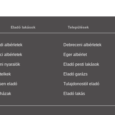
Eladó lakások
Települések
i albérletek
Debreceni albérletek
ci albérletek
Eger albérlet
ni nyaralók
Eladó pesti lakások
telkek
Eladó garázs
sen eladó
Tulajdonostól eladó
 házak
Eladó lakás