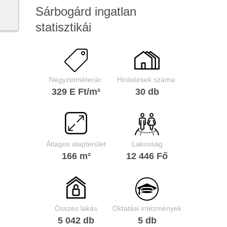
Sárbogárd ingatlan
statisztikái
Négyzetméterár:
Hirdetések száma:
329 E Ft/m²
30 db
Átlagos alapterület
Lakosság
166 m²
12 446 Fő
Összes lakás
Oktatási intézmények
5 042 db
5 db