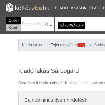
ELADÓ LAKÁSOK
ELADÓ 
Eladó
Panellakás (+2)
SÁRBOGÁRD
Kiadó
Kiadó lakás
Fejér megyében
Sárbo
2 új
Kiadó lakás Sárbogárd
Összesen
0
kiadó sárbogárdi lakás típusú ingatlant t
Sajnos nincs ilyen hirdetés!