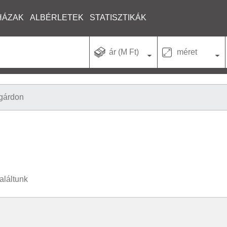
HÁZAK
ALBÉRLETEK
STATISZTIKÁK
ár (M Ft)
méret
gárdon
aláltunk