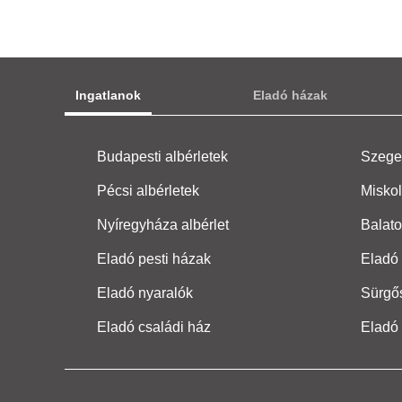
Ingatlanok
Eladó házak
Budapesti albérletek
Szeged
Pécsi albérletek
Miskol
Nyíregyháza albérlet
Balato
Eladó pesti házak
Eladó 
Eladó nyaralók
Sürgő
Eladó családi ház
Eladó