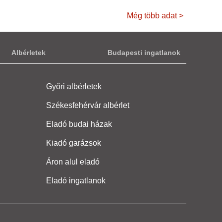
Még több adat >
Albérletek
Budapesti ingatlanok
Győri albérletek
Székesfehérvár albérlet
Eladó budai házak
Kiadó garázsok
Áron alul eladó
Eladó ingatlanok