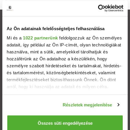
Ingatlanok
Az Ön adatainak felelősségteljes felhasználása
Eladó házak
Mi és a
1022 partnerünk
feldolgozzuk az Ön személyes
adatait, így például az Ön IP-címét, olyan technológiákat
használva, mint a sütik, amelyekkel tárolhatjuk és
Eladó lakások
hozzáférünk az Ön adataihoz a készülékén, hogy
személyre szabott hirdetéseket és tartalmakat, hirdetés-
Települések
és tartalommérést, közönségbetekintéseket, valamint
termékfejlesztéseket biztosíthassunk Önnek. Ön dönt
Albérletek
arról, hogy ki használja az adatait és milyen célra.
Ha engedélyezi, a következőt is meg szeretnénk tenni:
Budapesti ingatlanok
Részletek megjelenítése
Információgyűjtés az Ön földrajzi elhelyezkedéséről
pár méteres pontossággal
ÁSZF
Adatvédelem
Etikai kódex
Az Ön készülékén beazonosítása annak konkrét
Összes süti engedélyezése
tulajdonságainak (ujjlenyomat) aktív ellenőrzésével