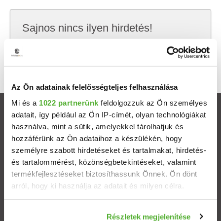
Sajnos nincs ilyen hirdetés!
Próbálj meg kevesebb szempont szerint
keresni, hátha akkor megtalálod, amit keresel.
Az Ön adatainak felelősségteljes felhasználása
Mi és a
1022 partnerünk
feldolgozzuk az Ön személyes
Ingatlanok
adatait, így például az Ön IP-címét, olyan technológiákat
használva, mint a sütik, amelyekkel tárolhatjuk és
hozzáférünk az Ön adataihoz a készülékén, hogy
Eladó házak
személyre szabott hirdetéseket és tartalmakat, hirdetés-
és tartalommérést, közönségbetekintéseket, valamint
Eladó lakások
termékfejlesztéseket biztosíthassunk Önnek. Ön dönt
arról, hogy ki használja az adatait és milyen célra.
Települések
Ha engedélyezi, a következőt is meg szeretnénk tenni:
Részletek megjelenítése