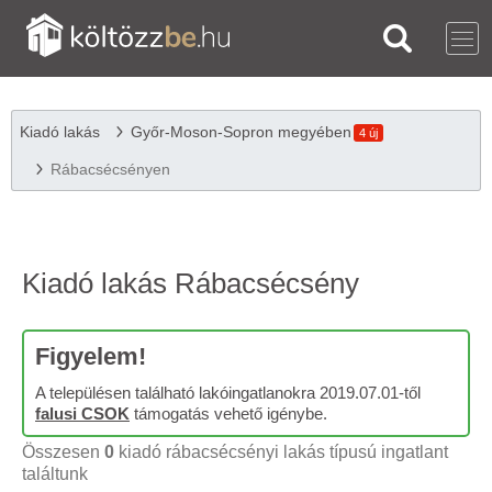
Kiadó lakás
Győr-Moson-Sopron megyében
4 új
Rábacsécsényen
Kiadó lakás Rábacsécsény
Figyelem!
A településen található lakóingatlanokra 2019.07.01-től
falusi CSOK
támogatás vehető igénybe.
Összesen
0
kiadó rábacsécsényi lakás típusú ingatlant
találtunk