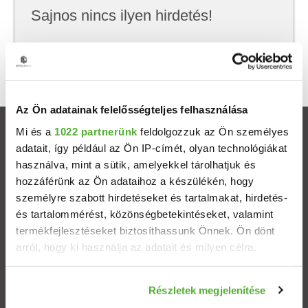
Sajnos nincs ilyen hirdetés!
Próbálj meg kevesebb szempont szerint
keresni, hátha akkor megtalálod, amit keresel.
Az Ön adatainak felelősségteljes felhasználása
Mi és a
1022 partnerünk
feldolgozzuk az Ön személyes
Ingatlanok
adatait, így például az Ön IP-címét, olyan technológiákat
használva, mint a sütik, amelyekkel tárolhatjuk és
Eladó házak
hozzáférünk az Ön adataihoz a készülékén, hogy
személyre szabott hirdetéseket és tartalmakat, hirdetés-
Eladó lakások
és tartalommérést, közönségbetekintéseket, valamint
termékfejlesztéseket biztosíthassunk Önnek. Ön dönt
arról, hogy ki használja az adatait és milyen célra.
Települések
Ha engedélyezi, a következőt is meg szeretnénk tenni:
Albérletek
Részletek megjelenítése
Információgyűjtés az Ön földrajzi elhelyezkedéséről