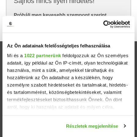
Sajnos nincs ilyen hirdetés!
Próbálj meg kevesebb szempont szerint
keresni, hátha akkor megtalálod, amit keresel.
Az Ön adatainak felelősségteljes felhasználása
Ingatlanok
Mi és a
1022 partnerünk
feldolgozzuk az Ön személyes
adatait, így például az Ön IP-címét, olyan technológiákat
használva, mint a sütik, amelyekkel tárolhatjuk és
Eladó házak
hozzáférünk az Ön adataihoz a készülékén, hogy
személyre szabott hirdetéseket és tartalmakat, hirdetés-
Eladó lakások
és tartalommérést, közönségbetekintéseket, valamint
termékfejlesztéseket biztosíthassunk Önnek. Ön dönt
Települések
arról, hogy ki használja az adatait és milyen célra.
Albérletek
Ha engedélyezi, a következőt is meg szeretnénk tenni:
Részletek megjelenítése
Információgyűjtés az Ön földrajzi elhelyezkedéséről