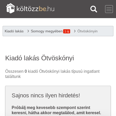
Kiadó lakás
Somogy megyében
Ötvöskónyin
1 új
Kiadó lakás Ötvöskónyi
Összesen
0
kiadó Ötvöskónyi lakás típusú ingatlant
találtunk
Sajnos nincs ilyen hirdetés!
Próbálj meg kevesebb szempont szerint
keresni, hátha akkor megtalálod, amit keresel.