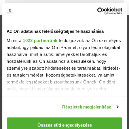
Ingatlanok
Az Ön adatainak felelősségteljes felhasználása
Mi és a
1022 partnerünk
feldolgozzuk az Ön személyes
Eladó házak
adatait, így például az Ön IP-címét, olyan technológiákat
használva, mint a sütik, amelyekkel tárolhatjuk és
Eladó lakások
hozzáférünk az Ön adataihoz a készülékén, hogy
személyre szabott hirdetéseket és tartalmakat, hirdetés-
Települések
és tartalommérést, közönségbetekintéseket, valamint
termékfejlesztéseket biztosíthassunk Önnek. Ön dönt
arról, hogy ki használja az adatait és milyen célra.
Albérletek
Ha engedélyezi, a következőt is meg szeretnénk tenni:
Budapesti ingatlanok
Részletek megjelenítése
Információgyűjtés az Ön földrajzi elhelyezkedéséről
pár méteres pontossággal
Az Ön készülékén beazonosítása annak konkrét
Összes süti engedélyezése
ÁSZF
Adatvédelem
Etikai kódex