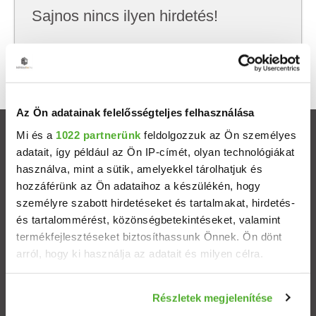
Sajnos nincs ilyen hirdetés!
Próbálj meg kevesebb szempont szerint
keresni, hátha akkor megtalálod, amit keresel.
Az Ön adatainak felelősségteljes felhasználása
Mi és a
1022 partnerünk
feldolgozzuk az Ön személyes
Ingatlanok
adatait, így például az Ön IP-címét, olyan technológiákat
használva, mint a sütik, amelyekkel tárolhatjuk és
Eladó házak
hozzáférünk az Ön adataihoz a készülékén, hogy
személyre szabott hirdetéseket és tartalmakat, hirdetés-
Eladó lakások
és tartalommérést, közönségbetekintéseket, valamint
termékfejlesztéseket biztosíthassunk Önnek. Ön dönt
arról, hogy ki használja az adatait és milyen célra.
Települések
Ha engedélyezi, a következőt is meg szeretnénk tenni:
Albérletek
Részletek megjelenítése
Információgyűjtés az Ön földrajzi elhelyezkedéséről