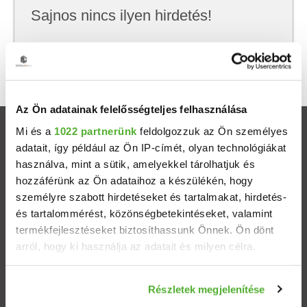
Sajnos nincs ilyen hirdetés!
Próbálj meg kevesebb szempont szerint
keresni, hátha akkor megtalálod, amit keresel.
Az Ön adatainak felelősségteljes felhasználása
Mi és a
1022 partnerünk
feldolgozzuk az Ön személyes
Ingatlanok
adatait, így például az Ön IP-címét, olyan technológiákat
használva, mint a sütik, amelyekkel tárolhatjuk és
Eladó házak
hozzáférünk az Ön adataihoz a készülékén, hogy
személyre szabott hirdetéseket és tartalmakat, hirdetés-
Eladó lakások
és tartalommérést, közönségbetekintéseket, valamint
termékfejlesztéseket biztosíthassunk Önnek. Ön dönt
arról, hogy ki használja az adatait és milyen célra.
Települések
Ha engedélyezi, a következőt is meg szeretnénk tenni:
Albérletek
Részletek megjelenítése
Információgyűjtés az Ön földrajzi elhelyezkedéséről