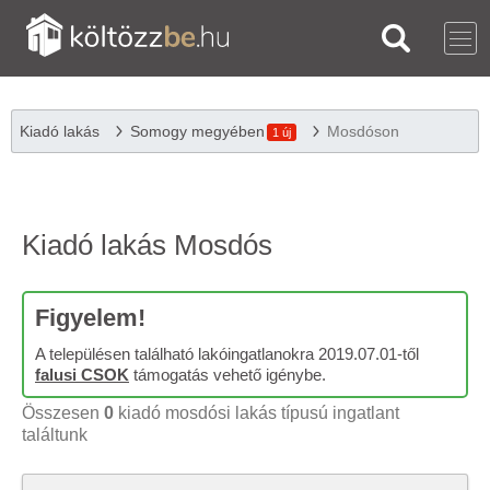
Kiadó lakás
Somogy megyében
Mosdóson
1 új
Kiadó lakás Mosdós
Figyelem!
A településen található lakóingatlanokra 2019.07.01-től
falusi CSOK
támogatás vehető igénybe.
Összesen
0
kiadó mosdósi lakás típusú ingatlant
találtunk