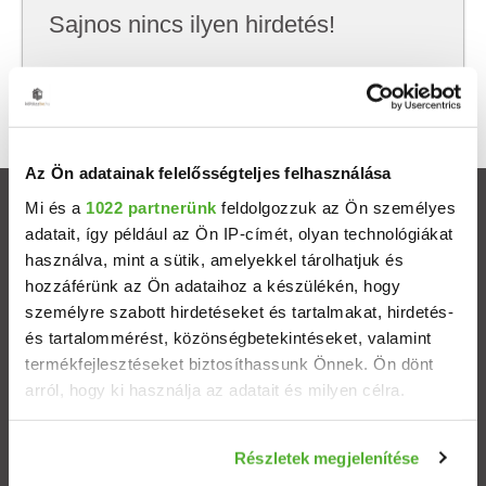
Sajnos nincs ilyen hirdetés!
Próbálj meg kevesebb szempont szerint
keresni, hátha akkor megtalálod, amit keresel.
Az Ön adatainak felelősségteljes felhasználása
Mi és a
1022 partnerünk
feldolgozzuk az Ön személyes
Ingatlanok
adatait, így például az Ön IP-címét, olyan technológiákat
használva, mint a sütik, amelyekkel tárolhatjuk és
Eladó házak
hozzáférünk az Ön adataihoz a készülékén, hogy
személyre szabott hirdetéseket és tartalmakat, hirdetés-
Eladó lakások
és tartalommérést, közönségbetekintéseket, valamint
termékfejlesztéseket biztosíthassunk Önnek. Ön dönt
arról, hogy ki használja az adatait és milyen célra.
Települések
Ha engedélyezi, a következőt is meg szeretnénk tenni:
Albérletek
Részletek megjelenítése
Információgyűjtés az Ön földrajzi elhelyezkedéséről