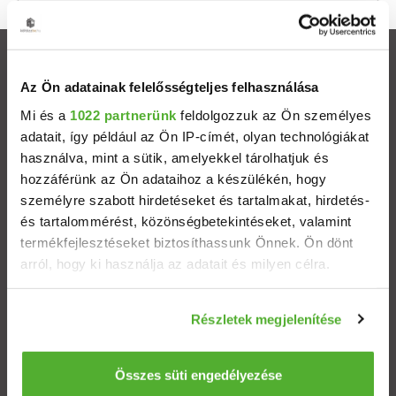
Ingatlanok
Az Ön adatainak felelősségteljes felhasználása
Eladó házak
Mi és a
1022 partnerünk
feldolgozzuk az Ön személyes
adatait, így például az Ön IP-címét, olyan technológiákat
használva, mint a sütik, amelyekkel tárolhatjuk és
Eladó lakások
hozzáférünk az Ön adataihoz a készülékén, hogy
személyre szabott hirdetéseket és tartalmakat, hirdetés-
Települések
és tartalommérést, közönségbetekintéseket, valamint
termékfejlesztéseket biztosíthassunk Önnek. Ön dönt
Albérletek
arról, hogy ki használja az adatait és milyen célra.
Ha engedélyezi, a következőt is meg szeretnénk tenni:
Budapesti ingatlanok
Részletek megjelenítése
Információgyűjtés az Ön földrajzi elhelyezkedéséről
pár méteres pontossággal
ÁSZF
Adatvédelem
Etikai kódex
Az Ön készülékén beazonosítása annak konkrét
Összes süti engedélyezése
tulajdonságainak (ujjlenyomat) aktív ellenőrzésével