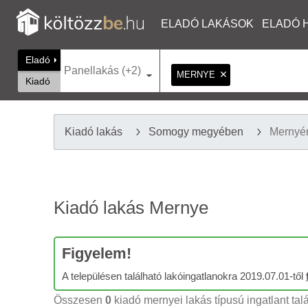
ELADÓ LAKÁSOK
ELADÓ 
Eladó
Panellakás (+2)
MERNYE
Kiadó
Kiadó lakás
Somogy megyében
Mernyé
Kiadó lakás Mernye
Figyelem!
A településen található lakóingatlanokra 2019.07.01-től
Összesen
0
kiadó mernyei lakás típusú ingatlant tal