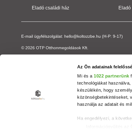
Eladó családi ház
Eladó
E-mail ügyfélszolgálat:
hello@koltozzbe.hu
(H-P: 9-17)
© 2026 OTP Otthonmegoldások Kft.
Az Ön adatainak felelőssé
Mi és a
1022 partnerünk
f
technológiákat használva, 
készülékén, hogy személyr
közönségbetekintéseket, v
használja az adatait és mil
Ha engedélyezi, a követke
Információgyűjtés az 