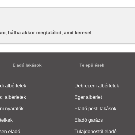
i, hátha akkor megtalálod, amit keresel.
Eladó lakások
Települések
i albérletek
Debreceni albérletek
ci albérletek
Eger albérlet
ni nyaralók
Eladó pesti lakások
telkek
Eladó garázs
sen eladó
Tulajdonostól eladó