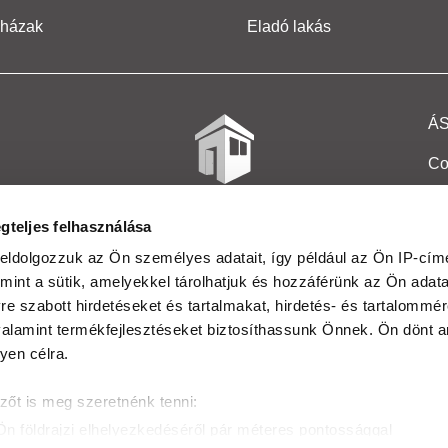
 házak
Eladó lakás
Á
Co
Et
gteljes felhasználása
Co
eldolgozzuk az Ön személyes adatait, így például az Ön IP-címé
mint a sütik, amelyekkel tárolhatjuk és hozzáférünk az Ön adat
In
e szabott hirdetéseket és tartalmakat, hirdetés- és tartalommér
Ma
alamint termékfejlesztéseket biztosíthassunk Önnek. Ön dönt ar
yen célra.
Kö
zőt is meg szeretnénk tenni:
Ta
Ön földrajzi elhelyezkedéséről pár méteres pontossággal
Ak