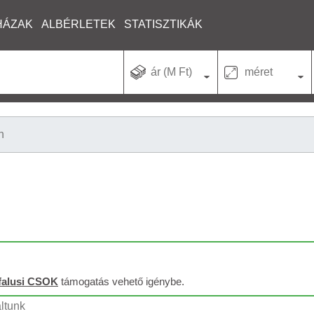
HÁZAK
ALBÉRLETEK
STATISZTIKÁK
ár (M Ft)
méret
n
falusi CSOK
támogatás vehető igénybe.
áltunk