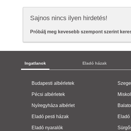
Sajnos nincs ilyen hirdetés!
Próbálj meg kevesebb szempont szerint keresn
Ingatlanok
Eladó házak
Budapesti albérletek
Szeged
Pécsi albérletek
Miskol
Nyíregyháza albérlet
Balato
Eladó pesti házak
Eladó 
Eladó nyaralók
Sürgő