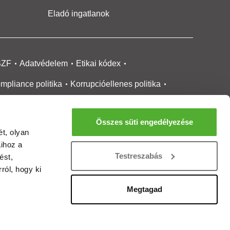
Eladó ingatlanok
SZF
Adatvédelem
Etikai kódex
mpliance politika
Korrupcióellenes politika
ikai bejelentési
rendszer tájékoztató
Összes süti engedélyezése
okie kezelése
Médiaajánlat
t, olyan
aihoz a
gatlanközvetítőknek
Ingatlanfejlesztőknek
Testreszabás
ést,
gánszemélyeknek
Ingatlan ártérkép
ról, hogy ki
ltözzbe Magazin
Új építésű lakások
Megtagad
rtalommoderálási jelentés
adálymentesítési nyilatkozat
Impresszum