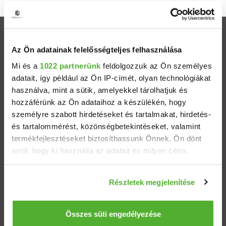
Ingatlanok
Az Ön adatainak felelősségteljes felhasználása
Eladó házak
Mi és a
1022 partnerünk
feldolgozzuk az Ön személyes
adatait, így például az Ön IP-címét, olyan technológiákat
használva, mint a sütik, amelyekkel tárolhatjuk és
Eladó lakások
hozzáférünk az Ön adataihoz a készülékén, hogy
személyre szabott hirdetéseket és tartalmakat, hirdetés-
Települések
és tartalommérést, közönségbetekintéseket, valamint
termékfejlesztéseket biztosíthassunk Önnek. Ön dönt
Albérletek
arról, hogy ki használja az adatait és milyen célra.
Ha engedélyezi, a következőt is meg szeretnénk tenni:
Budapesti ingatlanok
Részletek megjelenítése
Információgyűjtés az Ön földrajzi elhelyezkedéséről
pár méteres pontossággal
ÁSZF
Adatvédelem
Etikai kódex
Az Ön készülékén beazonosítása annak konkrét
Összes süti engedélyezése
tulajdonságainak (ujjlenyomat) aktív ellenőrzésével