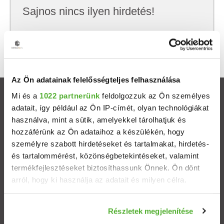
Sajnos nincs ilyen hirdetés!
Próbálj meg kevesebb szempont szerint
keresni, hátha akkor megtalálod, amit keresel.
Az Ön adatainak felelősségteljes felhasználása
Mi és a
1022 partnerünk
feldolgozzuk az Ön személyes
Ingatlanok
adatait, így például az Ön IP-címét, olyan technológiákat
használva, mint a sütik, amelyekkel tárolhatjuk és
Eladó házak
hozzáférünk az Ön adataihoz a készülékén, hogy
személyre szabott hirdetéseket és tartalmakat, hirdetés-
Eladó lakások
és tartalommérést, közönségbetekintéseket, valamint
termékfejlesztéseket biztosíthassunk Önnek. Ön dönt
arról, hogy ki használja az adatait és milyen célra.
Települések
Ha engedélyezi, a következőt is meg szeretnénk tenni:
Albérletek
Részletek megjelenítése
Információgyűjtés az Ön földrajzi elhelyezkedéséről