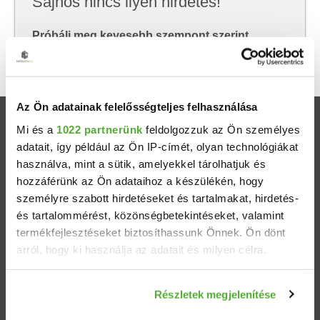
Sajnos nincs ilyen hirdetés!
Próbálj meg kevesebb szempont szerint
keresni, hátha akkor megtalálod, amit keresel.
Az Ön adatainak felelősségteljes felhasználása
Ingatlanok
Mi és a
1022 partnerünk
feldolgozzuk az Ön személyes
adatait, így például az Ön IP-címét, olyan technológiákat
használva, mint a sütik, amelyekkel tárolhatjuk és
Eladó házak
hozzáférünk az Ön adataihoz a készülékén, hogy
személyre szabott hirdetéseket és tartalmakat, hirdetés-
Eladó lakások
és tartalommérést, közönségbetekintéseket, valamint
termékfejlesztéseket biztosíthassunk Önnek. Ön dönt
Települések
arról, hogy ki használja az adatait és milyen célra.
Albérletek
Ha engedélyezi, a következőt is meg szeretnénk tenni:
Részletek megjelenítése
Információgyűjtés az Ön földrajzi elhelyezkedéséről