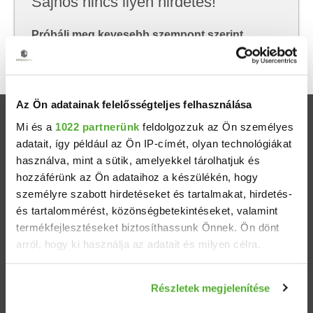
Sajnos nincs ilyen hirdetés!
Próbálj meg kevesebb szempont szerint
keresni, hátha akkor megtalálod, amit keresel.
Az Ön adatainak felelősségteljes felhasználása
Ingatlanok
Mi és a
1022 partnerünk
feldolgozzuk az Ön személyes
adatait, így például az Ön IP-címét, olyan technológiákat
használva, mint a sütik, amelyekkel tárolhatjuk és
Eladó házak
hozzáférünk az Ön adataihoz a készülékén, hogy
személyre szabott hirdetéseket és tartalmakat, hirdetés-
Eladó lakások
és tartalommérést, közönségbetekintéseket, valamint
termékfejlesztéseket biztosíthassunk Önnek. Ön dönt
Települések
arról, hogy ki használja az adatait és milyen célra.
Albérletek
Ha engedélyezi, a következőt is meg szeretnénk tenni:
Részletek megjelenítése
Információgyűjtés az Ön földrajzi elhelyezkedéséről