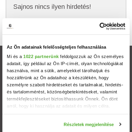
Sajnos nincs ilyen hirdetés!
Próbálj meg kevesebb szempont szerint
keresni, hátha akkor megtalálod, amit keresel.
Az Ön adatainak felelősségteljes felhasználása
Mi és a
1022 partnerünk
feldolgozzuk az Ön személyes
Ingatlanok
adatait, így például az Ön IP-címét, olyan technológiákat
használva, mint a sütik, amelyekkel tárolhatjuk és
Eladó házak
hozzáférünk az Ön adataihoz a készülékén, hogy
személyre szabott hirdetéseket és tartalmakat, hirdetés-
Eladó lakások
és tartalommérést, közönségbetekintéseket, valamint
termékfejlesztéseket biztosíthassunk Önnek. Ön dönt
arról, hogy ki használja az adatait és milyen célra.
Települések
Ha engedélyezi, a következőt is meg szeretnénk tenni:
Albérletek
Részletek megjelenítése
Információgyűjtés az Ön földrajzi elhelyezkedéséről