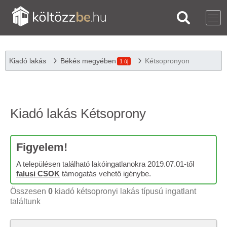
Kiadó lakás
Békés megyében
Kétsopronyon
1 új
Kiadó lakás Kétsoprony
Figyelem!
A településen található lakóingatlanokra 2019.07.01-től
falusi CSOK
támogatás vehető igénybe.
Összesen
0
kiadó kétsopronyi lakás típusú ingatlant
találtunk