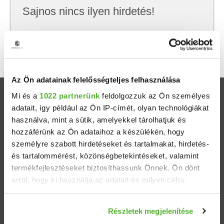
Sajnos nincs ilyen hirdetés!
Próbálj meg kevesebb szempont szerint
keresni, hátha akkor megtalálod, amit keresel.
Az Ön adatainak felelősségteljes felhasználása
Mi és a
1022 partnerünk
feldolgozzuk az Ön személyes
Ingatlanok
adatait, így például az Ön IP-címét, olyan technológiákat
használva, mint a sütik, amelyekkel tárolhatjuk és
Eladó házak
hozzáférünk az Ön adataihoz a készülékén, hogy
személyre szabott hirdetéseket és tartalmakat, hirdetés-
Eladó lakások
és tartalommérést, közönségbetekintéseket, valamint
termékfejlesztéseket biztosíthassunk Önnek. Ön dönt
arról, hogy ki használja az adatait és milyen célra.
Települések
Ha engedélyezi, a következőt is meg szeretnénk tenni:
Albérletek
Részletek megjelenítése
Információgyűjtés az Ön földrajzi elhelyezkedéséről