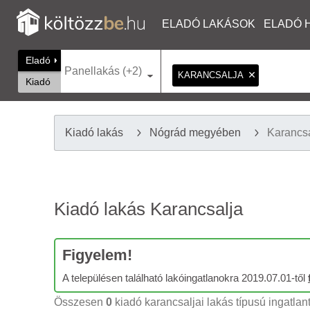
ELADÓ LAKÁSOK
ELADÓ 
Eladó
Panellakás (+2)
KARANCSALJA
Kiadó
Kiadó lakás
Nógrád megyében
Karancs
Kiadó lakás Karancsalja
Figyelem!
A településen található lakóingatlanokra 2019.07.01-től
Összesen
0
kiadó karancsaljai lakás típusú ingatlant