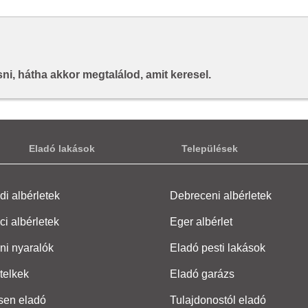
i, hátha akkor megtalálod, amit keresel.
Eladó lakások
Települések
i albérletek
Debreceni albérletek
ci albérletek
Eger albérlet
ni nyaralók
Eladó pesti lakások
telkek
Eladó garázs
sen eladó
Tulajdonostól eladó