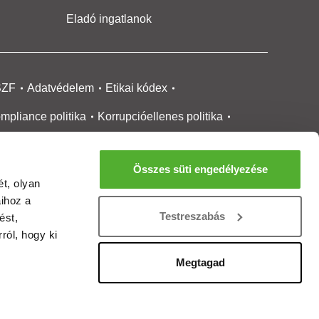
Eladó ingatlanok
SZF
Adatvédelem
Etikai kódex
mpliance politika
Korrupcióellenes politika
ikai bejelentési
rendszer tájékoztató
Összes süti engedélyezése
okie kezelése
Médiaajánlat
t, olyan
aihoz a
gatlanközvetítőknek
Ingatlanfejlesztőknek
Testreszabás
ést,
gánszemélyeknek
Ingatlan ártérkép
ról, hogy ki
ltözzbe Magazin
Új építésű lakások
Megtagad
rtalommoderálási jelentés
adálymentesítési nyilatkozat
Impresszum