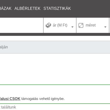
HÁZAK
ALBÉRLETEK
STATISZTIKÁK
ár (M Ft)
méret
alján
falusi CSOK
támogatás vehető igénybe.
 találtunk