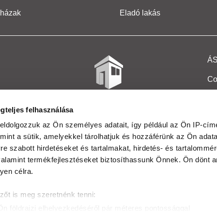
 házak
Eladó lakás
Á
Co
Et
gteljes felhasználása
Co
eldolgozzuk az Ön személyes adatait, így például az Ön IP-címé
mint a sütik, amelyekkel tárolhatjuk és hozzáférünk az Ön adat
In
e szabott hirdetéseket és tartalmakat, hirdetés- és tartalommér
Ma
alamint termékfejlesztéseket biztosíthassunk Önnek. Ön dönt ar
yen célra.
Kö
zőt is meg szeretnénk tenni:
Ta
Ön földrajzi elhelyezkedéséről pár méteres pontossággal
Ak