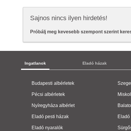
Sajnos nincs ilyen hirdetés!
Próbálj meg kevesebb szempont szerint keresn
Ingatlanok
Eladó házak
Budapesti albérletek
Szeged
Pécsi albérletek
Miskol
Nyíregyháza albérlet
Balato
Eladó pesti házak
Eladó 
Eladó nyaralók
Sürgő