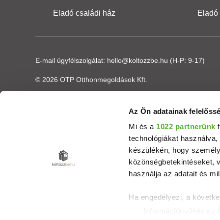
Eladó családi ház
Eladó
E-mail ügyfélszolgálat:
hello@koltozzbe.hu
(H-P: 9-17)
© 2026 OTP Otthonmegoldások Kft.
Az Ön adatainak felelőssé
Mi és a
1022 partnerünk
f
technológiákat használva, 
készülékén, hogy személyr
közönségbetekintéseket, v
használja az adatait és mil
Ha engedélyezi, a követke
Információgyűjtés az 