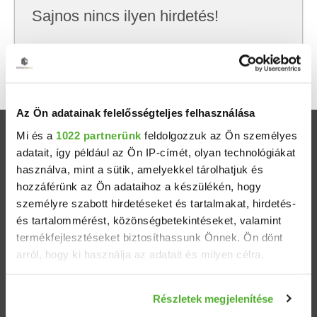
Sajnos nincs ilyen hirdetés!
Próbálj meg kevesebb szempont szerint
keresni, hátha akkor megtalálod, amit keresel.
Az Ön adatainak felelősségteljes felhasználása
Mi és a
1022 partnerünk
feldolgozzuk az Ön személyes
Ingatlanok
adatait, így például az Ön IP-címét, olyan technológiákat
használva, mint a sütik, amelyekkel tárolhatjuk és
Eladó házak
hozzáférünk az Ön adataihoz a készülékén, hogy
személyre szabott hirdetéseket és tartalmakat, hirdetés-
Eladó lakások
és tartalommérést, közönségbetekintéseket, valamint
termékfejlesztéseket biztosíthassunk Önnek. Ön dönt
arról, hogy ki használja az adatait és milyen célra.
Települések
Ha engedélyezi, a következőt is meg szeretnénk tenni:
Albérletek
Részletek megjelenítése
Információgyűjtés az Ön földrajzi elhelyezkedéséről