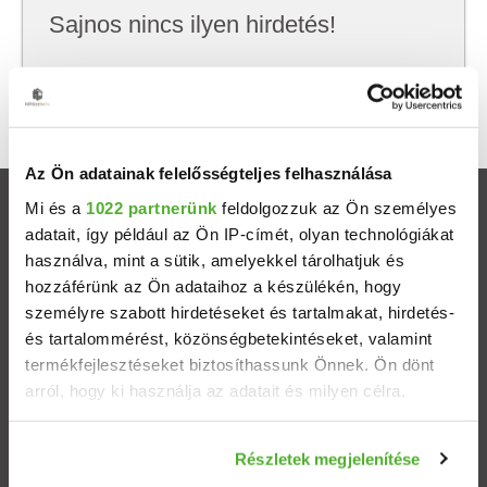
Sajnos nincs ilyen hirdetés!
Próbálj meg kevesebb szempont szerint
keresni, hátha akkor megtalálod, amit keresel.
Az Ön adatainak felelősségteljes felhasználása
Mi és a
1022 partnerünk
feldolgozzuk az Ön személyes
Ingatlanok
adatait, így például az Ön IP-címét, olyan technológiákat
használva, mint a sütik, amelyekkel tárolhatjuk és
Eladó házak
hozzáférünk az Ön adataihoz a készülékén, hogy
személyre szabott hirdetéseket és tartalmakat, hirdetés-
Eladó lakások
és tartalommérést, közönségbetekintéseket, valamint
termékfejlesztéseket biztosíthassunk Önnek. Ön dönt
arról, hogy ki használja az adatait és milyen célra.
Települések
Ha engedélyezi, a következőt is meg szeretnénk tenni:
Albérletek
Részletek megjelenítése
Információgyűjtés az Ön földrajzi elhelyezkedéséről