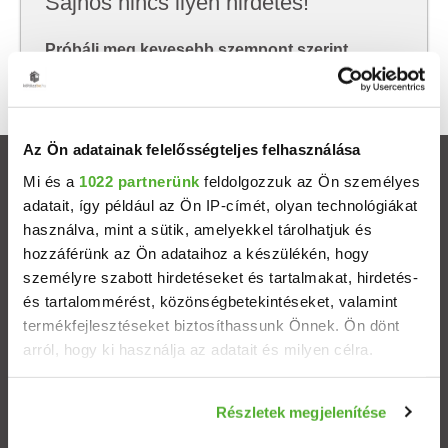
Sajnos nincs ilyen hirdetés!
Próbálj meg kevesebb szempont szerint
keresni, hátha akkor megtalálod, amit keresel.
Az Ön adatainak felelősségteljes felhasználása
Ingatlanok
Mi és a
1022 partnerünk
feldolgozzuk az Ön személyes
adatait, így például az Ön IP-címét, olyan technológiákat
használva, mint a sütik, amelyekkel tárolhatjuk és
Eladó házak
hozzáférünk az Ön adataihoz a készülékén, hogy
személyre szabott hirdetéseket és tartalmakat, hirdetés-
Eladó lakások
és tartalommérést, közönségbetekintéseket, valamint
termékfejlesztéseket biztosíthassunk Önnek. Ön dönt
Települések
arról, hogy ki használja az adatait és milyen célra.
Albérletek
Ha engedélyezi, a következőt is meg szeretnénk tenni:
Részletek megjelenítése
Információgyűjtés az Ön földrajzi elhelyezkedéséről