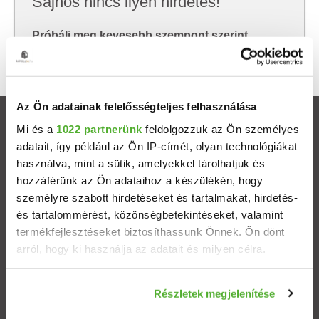
Sajnos nincs ilyen hirdetés!
Próbálj meg kevesebb szempont szerint
keresni, hátha akkor megtalálod, amit keresel.
Az Ön adatainak felelősségteljes felhasználása
Ingatlanok
Mi és a
1022 partnerünk
feldolgozzuk az Ön személyes
adatait, így például az Ön IP-címét, olyan technológiákat
használva, mint a sütik, amelyekkel tárolhatjuk és
Eladó házak
hozzáférünk az Ön adataihoz a készülékén, hogy
személyre szabott hirdetéseket és tartalmakat, hirdetés-
Eladó lakások
és tartalommérést, közönségbetekintéseket, valamint
termékfejlesztéseket biztosíthassunk Önnek. Ön dönt
Települések
arról, hogy ki használja az adatait és milyen célra.
Albérletek
Ha engedélyezi, a következőt is meg szeretnénk tenni:
Részletek megjelenítése
Információgyűjtés az Ön földrajzi elhelyezkedéséről