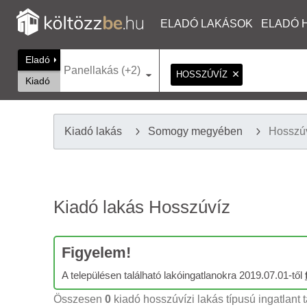
ELADÓ LAKÁSOK
ELADÓ 
Eladó
Panellakás (+2)
HOSSZÚVÍZ
Kiadó
Kiadó lakás
Somogy megyében
Hosszú
Kiadó lakás Hosszúvíz
Figyelem!
A településen található lakóingatlanokra 2019.07.01-től
Összesen
0
kiadó hosszúvízi lakás típusú ingatlant t