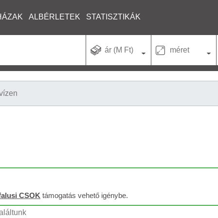
HÁZAK
ALBÉRLETEK
STATISZTIKÁK
ár (M Ft)
méret
vízen
falusi CSOK
támogatás vehető igénybe.
aláltunk