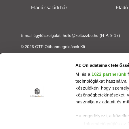
Eladó családi ház
Eladó
E-mail ügyfélszolgálat:
hello@koltozzbe.hu
(H-P: 9-17)
© 2026 OTP Otthonmegoldások Kft.
Az Ön adatainak felelőssé
Mi és a
1022 partnerünk
f
technológiákat használva, 
készülékén, hogy személyr
közönségbetekintéseket, v
használja az adatait és mil
Ha engedélyezi, a követke
Információgyűjtés az 