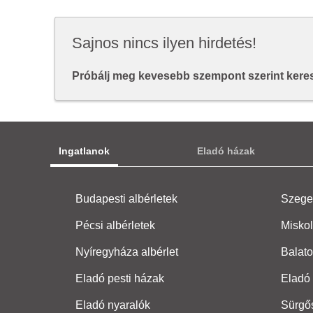
Sajnos nincs ilyen hirdetés!
Próbálj meg kevesebb szempont szerint keresn
Ingatlanok
Eladó házak
Budapesti albérletek
Szeged
Pécsi albérletek
Miskol
Nyíregyháza albérlet
Balato
Eladó pesti házak
Eladó 
Eladó nyaralók
Sürgő