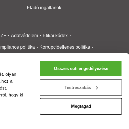
Eladó ingatlanok
SZF
Adatvédelem
Etikai kódex
mpliance politika
Korrupcióellenes politika
ikai bejelentési
rendszer tájékoztató
Összes süti engedélyezése
okie kezelése
Médiaajánlat
t, olyan
aihoz a
gatlanközvetítőknek
Ingatlanfejlesztőknek
Testreszabás
ést,
gánszemélyeknek
Ingatlan ártérkép
ról, hogy ki
ltözzbe Magazin
Új építésű lakások
Megtagad
rtalommoderálási jelentés
adálymentesítési nyilatkozat
Impresszum