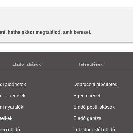
i, hátha akkor megtalálod, amit keresel.
Eladó lakások
Települések
i albérletek
Debreceni albérletek
ci albérletek
Eger albérlet
ni nyaralók
Eladó pesti lakások
telkek
Eladó garázs
sen eladó
Tulajdonostól eladó