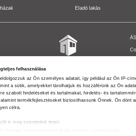
 házak
Eladó lakás
Á
Co
Et
gteljes felhasználása
Co
eldolgozzuk az Ön személyes adatait, így például az Ön IP-címé
mint a sütik, amelyekkel tárolhatjuk és hozzáférünk az Ön adat
In
e szabott hirdetéseket és tartalmakat, hirdetés- és tartalommér
Ma
alamint termékfejlesztéseket biztosíthassunk Önnek. Ön dönt ar
yen célra.
Kö
zőt is meg szeretnénk tenni:
Ta
Ön földrajzi elhelyezkedéséről pár méteres pontossággal
Ak