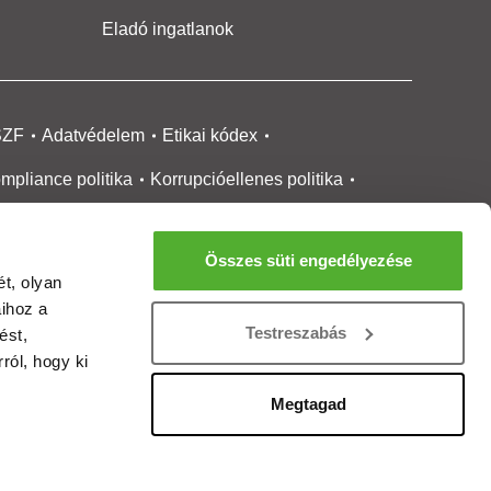
Eladó ingatlanok
SZF
Adatvédelem
Etikai kódex
mpliance politika
Korrupcióellenes politika
ikai bejelentési
rendszer tájékoztató
Összes süti engedélyezése
okie kezelése
Médiaajánlat
t, olyan
aihoz a
gatlanközvetítőknek
Ingatlanfejlesztőknek
Testreszabás
ést,
gánszemélyeknek
Ingatlan ártérkép
ról, hogy ki
ltözzbe Magazin
Új építésű lakások
Megtagad
rtalommoderálási jelentés
adálymentesítési nyilatkozat
Impresszum