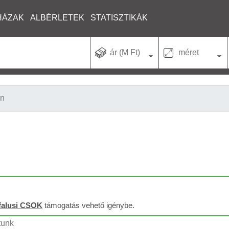
HÁZAK
ALBÉRLETEK
STATISZTIKÁK
ár (M Ft)
méret
on
falusi CSOK
támogatás vehető igénybe.
tunk