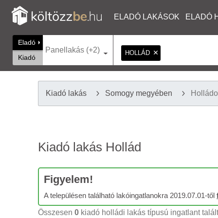
ELADÓ LAKÁSOK
ELADÓ 
Eladó
Panellakás (+2)
HOLLÁD
Kiadó
Kiadó lakás
Somogy megyében
Hollád
Kiadó lakás Hollád
Figyelem!
A településen található lakóingatlanokra 2019.07.01-től
Összesen
0
kiadó holládi lakás típusú ingatlant talál