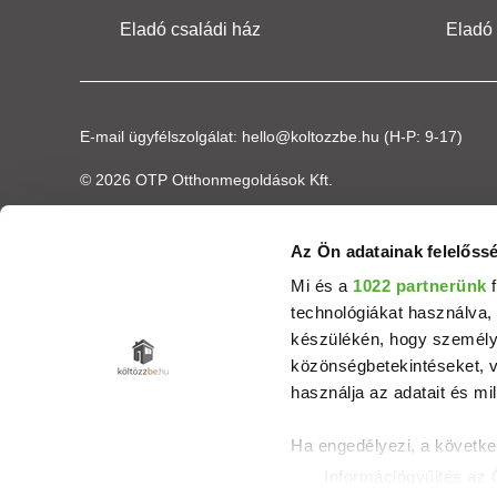
Eladó családi ház
Eladó
E-mail ügyfélszolgálat:
hello@koltozzbe.hu
(H-P: 9-17)
© 2026 OTP Otthonmegoldások Kft.
Az Ön adatainak felelőssé
Mi és a
1022 partnerünk
f
technológiákat használva, 
készülékén, hogy személyr
közönségbetekintéseket, v
használja az adatait és mil
Ha engedélyezi, a követke
Információgyűjtés az 