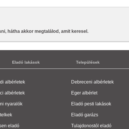
i, hátha akkor megtalálod, amit keresel.
Eladó lakások
Települések
i albérletek
Debreceni albérletek
ci albérletek
Eger albérlet
ni nyaralók
Eladó pesti lakások
telkek
Eladó garázs
sen eladó
Tulajdonostól eladó