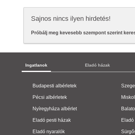
Sajnos nincs ilyen hirdetés!
Próbálj meg kevesebb szempont szerint keresn
Ingatlanok
Eladó házak
Budapesti albérletek
Szeged
Pécsi albérletek
Miskol
Nyíregyháza albérlet
Balato
Eladó pesti házak
Eladó 
Eladó nyaralók
Sürgő