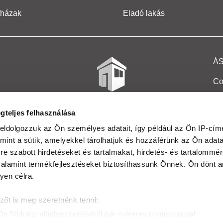
 házak
Eladó lakás
Á
Co
Et
gteljes felhasználása
Co
eldolgozzuk az Ön személyes adatait, így például az Ön IP-címé
mint a sütik, amelyekkel tárolhatjuk és hozzáférünk az Ön adat
In
e szabott hirdetéseket és tartalmakat, hirdetés- és tartalommér
Ma
alamint termékfejlesztéseket biztosíthassunk Önnek. Ön dönt ar
yen célra.
Kö
zőt is meg szeretnénk tenni:
Ta
Ön földrajzi elhelyezkedéséről pár méteres pontossággal
Ak