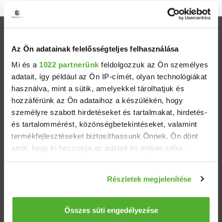
Ingatlanok
Az Ön adatainak felelősségteljes felhasználása
Eladó házak
Mi és a
1022 partnerünk
feldolgozzuk az Ön személyes
adatait, így például az Ön IP-címét, olyan technológiákat
használva, mint a sütik, amelyekkel tárolhatjuk és
Eladó lakások
hozzáférünk az Ön adataihoz a készülékén, hogy
személyre szabott hirdetéseket és tartalmakat, hirdetés-
Települések
és tartalommérést, közönségbetekintéseket, valamint
termékfejlesztéseket biztosíthassunk Önnek. Ön dönt
Albérletek
arról, hogy ki használja az adatait és milyen célra.
Ha engedélyezi, a következőt is meg szeretnénk tenni:
Budapesti ingatlanok
Részletek megjelenítése
Információgyűjtés az Ön földrajzi elhelyezkedéséről
pár méteres pontossággal
ÁSZF
Adatvédelem
Etikai kódex
Az Ön készülékén beazonosítása annak konkrét
Összes süti engedélyezése
tulajdonságainak (ujjlenyomat) aktív ellenőrzésével