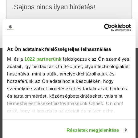
Sajnos nincs ilyen hirdetés!
Próbálj meg kevesebb szempont szerint
keresni, hátha akkor megtalálod, amit keresel.
Az Ön adatainak felelősségteljes felhasználása
Mi és a
1022 partnerünk
feldolgozzuk az Ön személyes
Ingatlanok
adatait, így például az Ön IP-címét, olyan technológiákat
használva, mint a sütik, amelyekkel tárolhatjuk és
Eladó házak
hozzáférünk az Ön adataihoz a készülékén, hogy
személyre szabott hirdetéseket és tartalmakat, hirdetés-
Eladó lakások
és tartalommérést, közönségbetekintéseket, valamint
termékfejlesztéseket biztosíthassunk Önnek. Ön dönt
arról, hogy ki használja az adatait és milyen célra.
Települések
Ha engedélyezi, a következőt is meg szeretnénk tenni:
Albérletek
Részletek megjelenítése
Információgyűjtés az Ön földrajzi elhelyezkedéséről