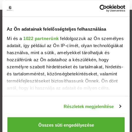
Ingatlanok
Az Ön adatainak felelősségteljes felhasználása
Eladó házak
Mi és a
1022 partnerünk
feldolgozzuk az Ön személyes
adatait, így például az Ön IP-címét, olyan technológiákat
használva, mint a sütik, amelyekkel tárolhatjuk és
Eladó lakások
hozzáférünk az Ön adataihoz a készülékén, hogy
személyre szabott hirdetéseket és tartalmakat, hirdetés-
Települések
és tartalommérést, közönségbetekintéseket, valamint
termékfejlesztéseket biztosíthassunk Önnek. Ön dönt
Albérletek
arról, hogy ki használja az adatait és milyen célra.
Ha engedélyezi, a következőt is meg szeretnénk tenni:
Budapesti ingatlanok
Részletek megjelenítése
Információgyűjtés az Ön földrajzi elhelyezkedéséről
pár méteres pontossággal
ÁSZF
Adatvédelem
Etikai kódex
Az Ön készülékén beazonosítása annak konkrét
Összes süti engedélyezése
tulajdonságainak (ujjlenyomat) aktív ellenőrzésével