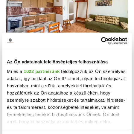
110 E Ft / hó
2
2 444 Ft/m
Gyula, 3. emelet - Kiadó téglalakás,
albérlet
Az Ön adatainak felelősségteljes felhasználása
Gyula Belvárosában kiadó tégla lakás – Prémium minőség, kiváló elhelyezkedés ...
Mi és a
1022 partnerünk
feldolgozzuk az Ön személyes
adatait, így például az Ön IP-címét, olyan technológiákat
2
2 szoba
45 m
3. emelet
használva, mint a sütik, amelyekkel tárolhatjuk és
hozzáférünk az Ön adataihoz a készülékén, hogy
személyre szabott hirdetéseket és tartalmakat, hirdetés-
és tartalommérést, közönségbetekintéseket, valamint
termékfejlesztéseket biztosíthassunk Önnek. Ön dönt
arról, hogy ki használja az adatait és milyen célra.