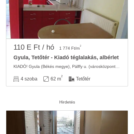
110 E Ft / hó
2
1 774 Ft/m
Gyula, Tetőtér - Kiadó téglalakás, albérlet
KIADÓ! Gyula (Békés megye), Pálffy u. (városközpont, sétáló utca), tetőtéri, 2 db, ...
2
4 szoba
62 m
Tetőtér