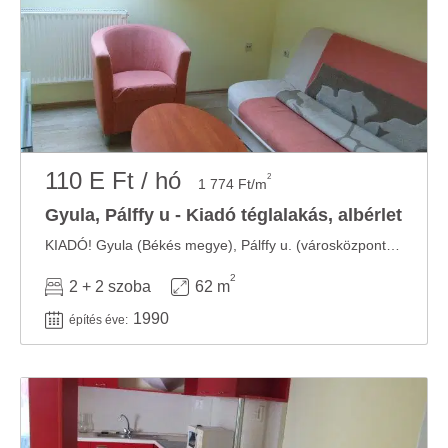
110 E Ft / hó
2
1 774 Ft/m
Gyula, Pálffy u - Kiadó téglalakás, albérlet
KIADÓ! Gyula (Békés megye), Pálffy u. (városközpont, sétáló utca), tetőtéri, 2 db, ...
2
2 + 2 szoba
62 m
1990
építés éve: