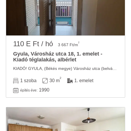
110 E Ft / hó
2
3 667 Ft/m
Gyula, Városház utca 18, 1. emelet -
Kiadó téglalakás, albérlet
KIADÓ! GYULA, (Békés megye) Városház utca (belváros, sétáló utca) Első emelti, ...
2
1 szoba
30 m
1. emelet
1990
építés éve: