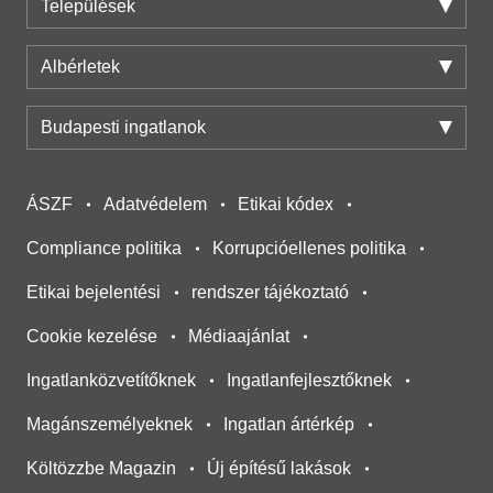
Települések
Albérletek
Budapesti ingatlanok
ÁSZF
Adatvédelem
Etikai kódex
Compliance politika
Korrupcióellenes politika
Etikai bejelentési
rendszer tájékoztató
Cookie kezelése
Médiaajánlat
Ingatlanközvetítőknek
Ingatlanfejlesztőknek
Magánszemélyeknek
Ingatlan ártérkép
Költözzbe Magazin
Új építésű lakások