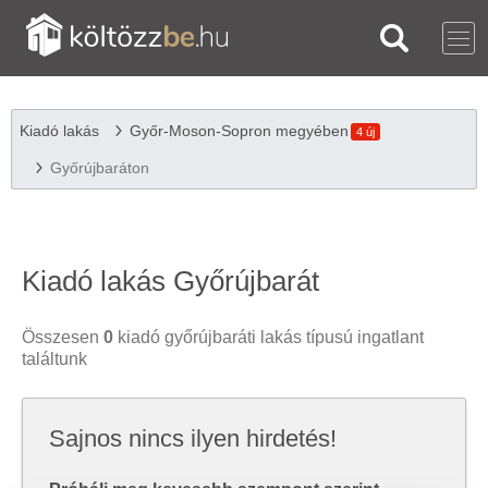
Kiadó lakás
Győr-Moson-Sopron megyében
4 új
Győrújbaráton
Kiadó lakás Győrújbarát
Összesen
0
kiadó győrújbaráti lakás típusú ingatlant
találtunk
Sajnos nincs ilyen hirdetés!