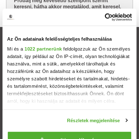
Próbálj meg kevesebb szempont szerint
keresni, hátha akkor megtalálod, amit keresel.
Az Ön adatainak felelősségteljes felhasználása
Ingatlanok
Mi és a
1022 partnerünk
feldolgozzuk az Ön személyes
adatait, így például az Ön IP-címét, olyan technológiákat
Eladó házak
használva, mint a sütik, amelyekkel tárolhatjuk és
hozzáférünk az Ön adataihoz a készülékén, hogy
Eladó lakások
személyre szabott hirdetéseket és tartalmakat, hirdetés-
és tartalommérést, közönségbetekintéseket, valamint
Települések
termékfejlesztéseket biztosíthassunk Önnek. Ön dönt
arról, hogy ki használja az adatait és milyen célra.
Albérletek
Ha engedélyezi, a következőt is meg szeretnénk tenni:
Részletek megjelenítése
Információgyűjtés az Ön földrajzi elhelyezkedéséről
Budapesti ingatlanok
pár méteres pontossággal