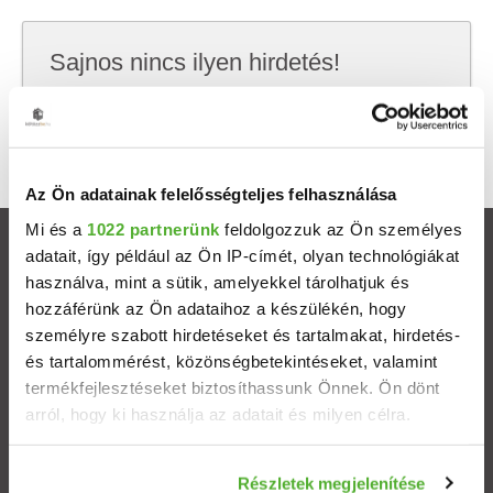
Sajnos nincs ilyen hirdetés!
Próbálj meg kevesebb szempont szerint
keresni, hátha akkor megtalálod, amit keresel.
Az Ön adatainak felelősségteljes felhasználása
Mi és a
1022 partnerünk
feldolgozzuk az Ön személyes
Ingatlanok
adatait, így például az Ön IP-címét, olyan technológiákat
használva, mint a sütik, amelyekkel tárolhatjuk és
hozzáférünk az Ön adataihoz a készülékén, hogy
Eladó házak
személyre szabott hirdetéseket és tartalmakat, hirdetés-
és tartalommérést, közönségbetekintéseket, valamint
Eladó lakások
termékfejlesztéseket biztosíthassunk Önnek. Ön dönt
arról, hogy ki használja az adatait és milyen célra.
Települések
Ha engedélyezi, a következőt is meg szeretnénk tenni:
Részletek megjelenítése