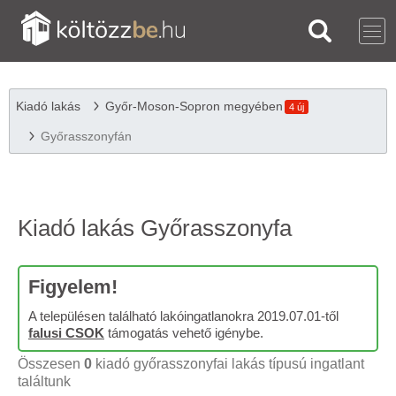
Kiadó lakás
Győr-Moson-Sopron megyében
4 új
Győrasszonyfán
Kiadó lakás Győrasszonyfa
Figyelem!
A településen található lakóingatlanokra 2019.07.01-től
falusi CSOK
támogatás vehető igénybe.
Összesen
0
kiadó győrasszonyfai lakás típusú ingatlant
találtunk