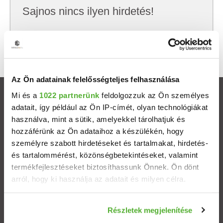
Sajnos nincs ilyen hirdetés!
Próbálj meg kevesebb szempont szerint
keresni, hátha akkor megtalálod, amit keresel.
Az Ön adatainak felelősségteljes felhasználása
Mi és a
1022 partnerünk
feldolgozzuk az Ön személyes
Ingatlanok
adatait, így például az Ön IP-címét, olyan technológiákat
használva, mint a sütik, amelyekkel tárolhatjuk és
Eladó házak
hozzáférünk az Ön adataihoz a készülékén, hogy
személyre szabott hirdetéseket és tartalmakat, hirdetés-
Eladó lakások
és tartalommérést, közönségbetekintéseket, valamint
termékfejlesztéseket biztosíthassunk Önnek. Ön dönt
arról, hogy ki használja az adatait és milyen célra.
Települések
Ha engedélyezi, a következőt is meg szeretnénk tenni:
Albérletek
Részletek megjelenítése
Információgyűjtés az Ön földrajzi elhelyezkedéséről