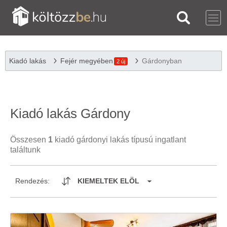
Kiadó lakás
Fejér megyében
Gárdonyban
2 új
Kiadó lakás Gárdony
Összesen
1
kiadó gárdonyi lakás típusú ingatlant
találtunk
Rendezés:
KIEMELTEK ELÖL