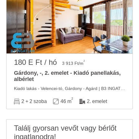
180 E Ft / hó
2
3 913 Ft/m
Gárdony, -, 2. emelet - Kiadó panellakás,
albérlet
Kiadó lakás - Velencei-tó, Gárdony - Agárd | B3 INGATLAN Főbb jellemzői: ✅ hasznos ...
2
2 + 2 szoba
46 m
2. emelet
Találj gyorsan vevőt vagy bérlőt
ingatlanodra!