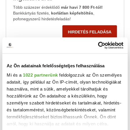
Több százezer érdeklődő
már havi 7 800 Ft-tól!
Bankkártyás fizetés,
korlátlan képfeltöltés
,
pofonegyszerű hirdetésfeladás!
HIRDETÉS FELADÁSA
HIRDETÉSFIGYELŐ
Az Ön adatainak felelősségteljes felhasználása
Nem találod amit keresel? Add meg email címedet és
küldjük az új hirdetéseket!
Mi és a
1022 partnerünk
feldolgozzuk az Ön személyes
adatait, így például az Ön IP-címét, olyan technológiákat
használva, mint a sütik, amelyekkel tárolhatjuk és
hozzáférünk az Ön adataihoz a készülékén, hogy
személyre szabott hirdetéseket és tartalmakat, hirdetés-
és tartalommérést, közönségbetekintéseket, valamint
termékfejlesztéseket biztosíthassunk Önnek. Ön dönt
arról, hogy ki használja az adatait és milyen célra.