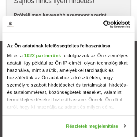
Sajnos nincs ilyen hirdetés!
Próbálj meg kevesebb szempont szerint
keresni, hátha akkor megtalálod, amit keresel.
Az Ön adatainak felelősségteljes felhasználása
Ingatlanok
Mi és a
1022 partnerünk
feldolgozzuk az Ön személyes
adatait, így például az Ön IP-címét, olyan technológiákat
használva, mint a sütik, amelyekkel tárolhatjuk és
Eladó házak
hozzáférünk az Ön adataihoz a készülékén, hogy
személyre szabott hirdetéseket és tartalmakat, hirdetés-
Eladó lakások
és tartalommérést, közönségbetekintéseket, valamint
termékfejlesztéseket biztosíthassunk Önnek. Ön dönt
Települések
arról, hogy ki használja az adatait és milyen célra.
Albérletek
Ha engedélyezi, a következőt is meg szeretnénk tenni:
Részletek megjelenítése
Információgyűjtés az Ön földrajzi elhelyezkedéséről