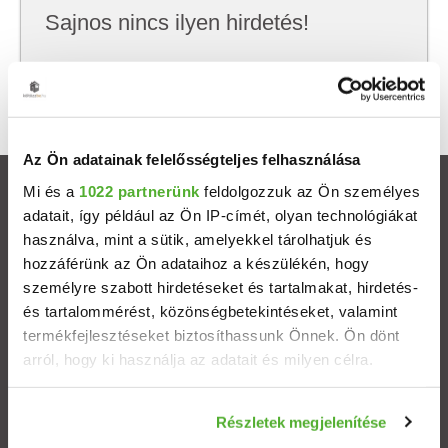
Sajnos nincs ilyen hirdetés!
Próbálj meg kevesebb szempont szerint
keresni, hátha akkor megtalálod, amit keresel.
Az Ön adatainak felelősségteljes felhasználása
Mi és a
1022 partnerünk
feldolgozzuk az Ön személyes
Ingatlanok
adatait, így például az Ön IP-címét, olyan technológiákat
használva, mint a sütik, amelyekkel tárolhatjuk és
Eladó házak
hozzáférünk az Ön adataihoz a készülékén, hogy
személyre szabott hirdetéseket és tartalmakat, hirdetés-
Eladó lakások
és tartalommérést, közönségbetekintéseket, valamint
termékfejlesztéseket biztosíthassunk Önnek. Ön dönt
arról, hogy ki használja az adatait és milyen célra.
Települések
Ha engedélyezi, a következőt is meg szeretnénk tenni:
Albérletek
Részletek megjelenítése
Információgyűjtés az Ön földrajzi elhelyezkedéséről