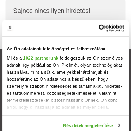
Sajnos nincs ilyen hirdetés!
Próbálj meg kevesebb szempont szerint
keresni, hátha akkor megtalálod, amit keresel.
Az Ön adatainak felelősségteljes felhasználása
Mi és a
1022 partnerünk
feldolgozzuk az Ön személyes
Ingatlanok
adatait, így például az Ön IP-címét, olyan technológiákat
használva, mint a sütik, amelyekkel tárolhatjuk és
Eladó házak
hozzáférünk az Ön adataihoz a készülékén, hogy
személyre szabott hirdetéseket és tartalmakat, hirdetés-
és tartalommérést, közönségbetekintéseket, valamint
Eladó lakások
termékfejlesztéseket biztosíthassunk Önnek. Ön dönt
arról, hogy ki használja az adatait és milyen célra.
Települések
Ha engedélyezi, a következőt is meg szeretnénk tenni:
Albérletek
Részletek megjelenítése
Információgyűjtés az Ön földrajzi elhelyezkedéséről