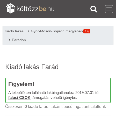
Kiadó lakás
Győr-Moson-Sopron megyében
4 új
Farádon
Kiadó lakás Farád
Figyelem!
A településen található lakóingatlanokra 2019.07.01-től
falusi CSOK
támogatás vehető igénybe.
Összesen
0
kiadó farádi lakás típusú ingatlant találtunk