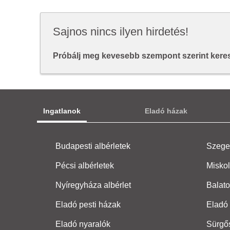
Sajnos nincs ilyen hirdetés!
Próbálj meg kevesebb szempont szerint keresn
Ingatlanok
Eladó házak
Budapesti albérletek
Szeged
Pécsi albérletek
Miskol
Nyíregyháza albérlet
Balato
Eladó pesti házak
Eladó 
Eladó nyaralók
Sürgő