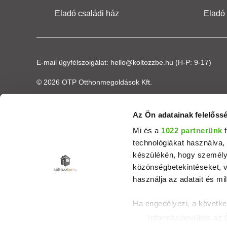
Eladó családi ház
Eladó
E-mail ügyfélszolgálat:
hello@koltozzbe.hu
(H-P: 9-17)
© 2026 OTP Otthonmegoldások Kft.
Az Ön adatainak felelőssé
Mi és a
1022 partnerünk
f
technológiákat használva, 
készülékén, hogy személyr
közönségbetekintéseket, v
használja az adatait és mil
Ha engedélyezi, a követke
Információgyűjtés az 