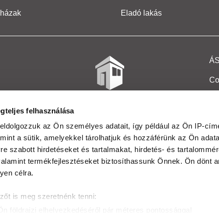
 házak
Eladó lakás
Á
Co
Et
gteljes felhasználása
Co
eldolgozzuk az Ön személyes adatait, így például az Ön IP-címé
mint a sütik, amelyekkel tárolhatjuk és hozzáférünk az Ön adat
In
e szabott hirdetéseket és tartalmakat, hirdetés- és tartalommér
Ma
alamint termékfejlesztéseket biztosíthassunk Önnek. Ön dönt ar
yen célra.
Kö
zőt is meg szeretnénk tenni:
Ta
Ön földrajzi elhelyezkedéséről pár méteres pontossággal
Ak