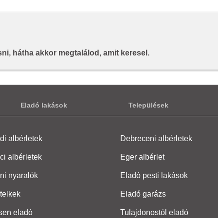
i, hátha akkor megtalálod, amit keresel.
Eladó lakások
Települések
i albérletek
Debreceni albérletek
ci albérletek
Eger albérlet
ni nyaralók
Eladó pesti lakások
telkek
Eladó garázs
sen eladó
Tulajdonostól eladó