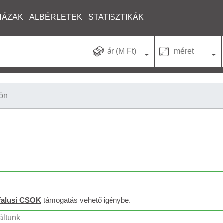
HÁZAK
ALBÉRLETEK
STATISZTIKÁK
ár (M Ft)
méret
tön
falusi CSOK
támogatás vehető igénybe.
láltunk