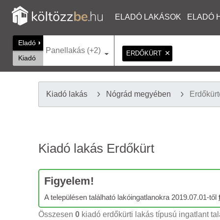
ELADÓ LAKÁSOK
ELADÓ 
Eladó
Panellakás (+2)
ERDŐKÜRT
Kiadó
Kiadó lakás
Nógrád megyében
Erdőkür
Kiadó lakás Erdőkürt
Figyelem!
A településen található lakóingatlanokra 2019.07.01-től
Összesen
0
kiadó erdőkürti lakás típusú ingatlant ta