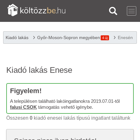
Kiadó lakás
Győr-Moson-Sopron megyében
Enesén
4 új
Kiadó lakás Enese
Figyelem!
A településen található lakóingatlanokra 2019.07.01-től
falusi CSOK
támogatás vehető igénybe.
Összesen
0
kiadó enesei lakás típusú ingatlant találtunk