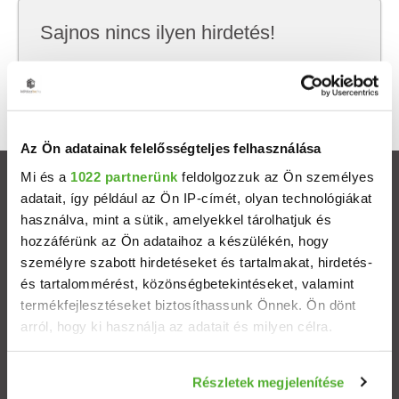
Sajnos nincs ilyen hirdetés!
Próbálj meg kevesebb szempont szerint
keresni, hátha akkor megtalálod, amit keresel.
Az Ön adatainak felelősségteljes felhasználása
Mi és a
1022 partnerünk
feldolgozzuk az Ön személyes
Ingatlanok
adatait, így például az Ön IP-címét, olyan technológiákat
használva, mint a sütik, amelyekkel tárolhatjuk és
Eladó házak
hozzáférünk az Ön adataihoz a készülékén, hogy
személyre szabott hirdetéseket és tartalmakat, hirdetés-
és tartalommérést, közönségbetekintéseket, valamint
Eladó lakások
termékfejlesztéseket biztosíthassunk Önnek. Ön dönt
arról, hogy ki használja az adatait és milyen célra.
Települések
Ha engedélyezi, a következőt is meg szeretnénk tenni:
Albérletek
Részletek megjelenítése
Információgyűjtés az Ön földrajzi elhelyezkedéséről