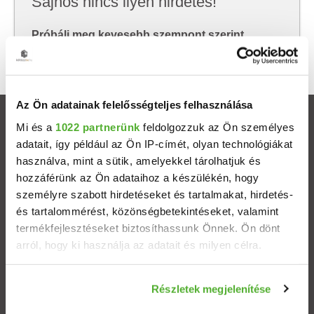
Sajnos nincs ilyen hirdetés!
Próbálj meg kevesebb szempont szerint
keresni, hátha akkor megtalálod, amit keresel.
Az Ön adatainak felelősségteljes felhasználása
Ingatlanok
Mi és a
1022 partnerünk
feldolgozzuk az Ön személyes
adatait, így például az Ön IP-címét, olyan technológiákat
használva, mint a sütik, amelyekkel tárolhatjuk és
Eladó házak
hozzáférünk az Ön adataihoz a készülékén, hogy
személyre szabott hirdetéseket és tartalmakat, hirdetés-
Eladó lakások
és tartalommérést, közönségbetekintéseket, valamint
termékfejlesztéseket biztosíthassunk Önnek. Ön dönt
Települések
arról, hogy ki használja az adatait és milyen célra.
Albérletek
Ha engedélyezi, a következőt is meg szeretnénk tenni:
Részletek megjelenítése
Információgyűjtés az Ön földrajzi elhelyezkedéséről