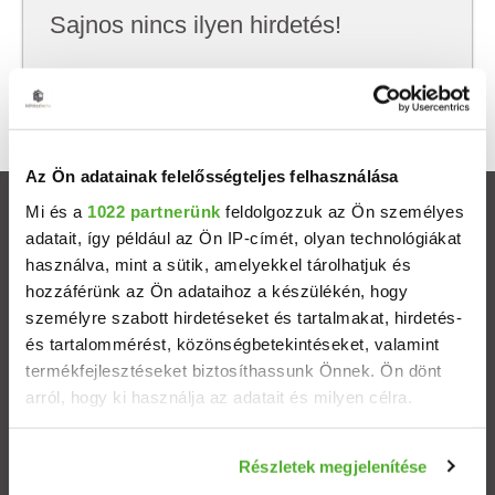
Sajnos nincs ilyen hirdetés!
Próbálj meg kevesebb szempont szerint
keresni, hátha akkor megtalálod, amit keresel.
Az Ön adatainak felelősségteljes felhasználása
Mi és a
1022 partnerünk
feldolgozzuk az Ön személyes
Ingatlanok
adatait, így például az Ön IP-címét, olyan technológiákat
használva, mint a sütik, amelyekkel tárolhatjuk és
Eladó házak
hozzáférünk az Ön adataihoz a készülékén, hogy
személyre szabott hirdetéseket és tartalmakat, hirdetés-
Eladó lakások
és tartalommérést, közönségbetekintéseket, valamint
termékfejlesztéseket biztosíthassunk Önnek. Ön dönt
arról, hogy ki használja az adatait és milyen célra.
Települések
Ha engedélyezi, a következőt is meg szeretnénk tenni:
Albérletek
Részletek megjelenítése
Információgyűjtés az Ön földrajzi elhelyezkedéséről