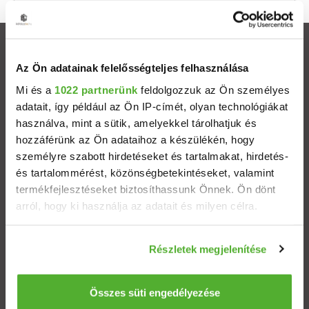
Ingatlanok
Az Ön adatainak felelősségteljes felhasználása
Eladó házak
Mi és a
1022 partnerünk
feldolgozzuk az Ön személyes
adatait, így például az Ön IP-címét, olyan technológiákat
használva, mint a sütik, amelyekkel tárolhatjuk és
Eladó lakások
hozzáférünk az Ön adataihoz a készülékén, hogy
személyre szabott hirdetéseket és tartalmakat, hirdetés-
Települések
és tartalommérést, közönségbetekintéseket, valamint
termékfejlesztéseket biztosíthassunk Önnek. Ön dönt
Albérletek
arról, hogy ki használja az adatait és milyen célra.
Ha engedélyezi, a következőt is meg szeretnénk tenni:
Budapesti ingatlanok
Részletek megjelenítése
Információgyűjtés az Ön földrajzi elhelyezkedéséről
pár méteres pontossággal
ÁSZF
Adatvédelem
Etikai kódex
Az Ön készülékén beazonosítása annak konkrét
Összes süti engedélyezése
tulajdonságainak (ujjlenyomat) aktív ellenőrzésével