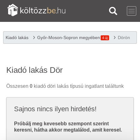
Kiadó lakás
Győr-Moson-Sopron megyében
Dörön
4 új
Kiadó lakás Dör
Összesen
0
kiadó döri lakás típusú ingatlant találtunk
Sajnos nincs ilyen hirdetés!
Próbálj meg kevesebb szempont szerint
keresni, hátha akkor megtalálod, amit keresel.