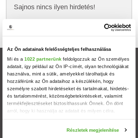
Sajnos nincs ilyen hirdetés!
Próbálj meg kevesebb szempont szerint
keresni, hátha akkor megtalálod, amit keresel.
Az Ön adatainak felelősségteljes felhasználása
Mi és a
1022 partnerünk
feldolgozzuk az Ön személyes
Ingatlanok
adatait, így például az Ön IP-címét, olyan technológiákat
használva, mint a sütik, amelyekkel tárolhatjuk és
Eladó házak
hozzáférünk az Ön adataihoz a készülékén, hogy
személyre szabott hirdetéseket és tartalmakat, hirdetés-
Eladó lakások
és tartalommérést, közönségbetekintéseket, valamint
termékfejlesztéseket biztosíthassunk Önnek. Ön dönt
arról, hogy ki használja az adatait és milyen célra.
Települések
Ha engedélyezi, a következőt is meg szeretnénk tenni:
Albérletek
Részletek megjelenítése
Információgyűjtés az Ön földrajzi elhelyezkedéséről