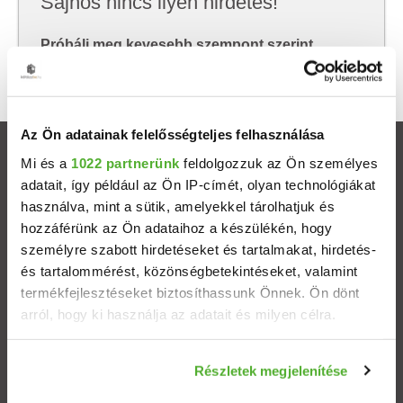
Sajnos nincs ilyen hirdetés!
Próbálj meg kevesebb szempont szerint
keresni, hátha akkor megtalálod, amit keresel.
Az Ön adatainak felelősségteljes felhasználása
Ingatlanok
Mi és a
1022 partnerünk
feldolgozzuk az Ön személyes
adatait, így például az Ön IP-címét, olyan technológiákat
használva, mint a sütik, amelyekkel tárolhatjuk és
Eladó házak
hozzáférünk az Ön adataihoz a készülékén, hogy
személyre szabott hirdetéseket és tartalmakat, hirdetés-
Eladó lakások
és tartalommérést, közönségbetekintéseket, valamint
termékfejlesztéseket biztosíthassunk Önnek. Ön dönt
Települések
arról, hogy ki használja az adatait és milyen célra.
Albérletek
Ha engedélyezi, a következőt is meg szeretnénk tenni:
Részletek megjelenítése
Információgyűjtés az Ön földrajzi elhelyezkedéséről