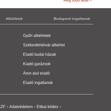
Még több adat >
Albérletek
Budapesti ingatlanok
Győri albérletek
Székesfehérvár albérlet
Eladó budai házak
Kiadó garázsok
Áron alul eladó
Eladó ingatlanok
SZF
Adatvédelem
Etikai kódex