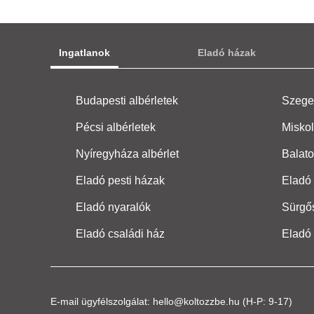
Ingatlanok
Eladó házak
Budapesti albérletek
Szeged
Pécsi albérletek
Miskol
Nyíregyháza albérlet
Balato
Eladó pesti házak
Eladó 
Eladó nyaralók
Sürgő
Eladó családi ház
Eladó
E-mail ügyfélszolgálat:
hello@koltozzbe.hu
(H-P: 9-17)