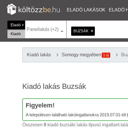
ELADÓ LAKÁSOK
ELADÓ 
Eladó
Panellakás (+2)
BUZSÁK
Kiadó
Kiadó lakás
Somogy megyében
Bu
1 új
Kiadó lakás Buzsák
Figyelem!
A településen található lakóingatlanokra 2019.07.01-től
Összesen
0
kiadó buzsáki lakás típusú ingatlant talá