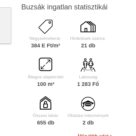
Buzsák ingatlan statisztikái
Négyzetméterár:
Hirdetések száma:
384 E Ft/m²
21 db
Átlagos alapterület
Lakosság
100 m²
1 283 Fő
Összes lakás
Oktatási intézmények
655 db
2 db