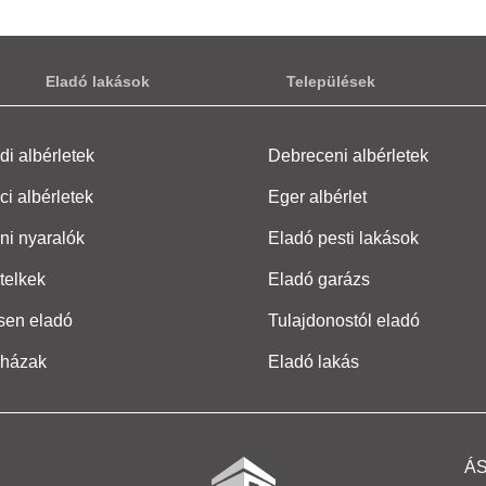
Eladó lakások
Települések
i albérletek
Debreceni albérletek
ci albérletek
Eger albérlet
ni nyaralók
Eladó pesti lakások
telkek
Eladó garázs
sen eladó
Tulajdonostól eladó
 házak
Eladó lakás
Á