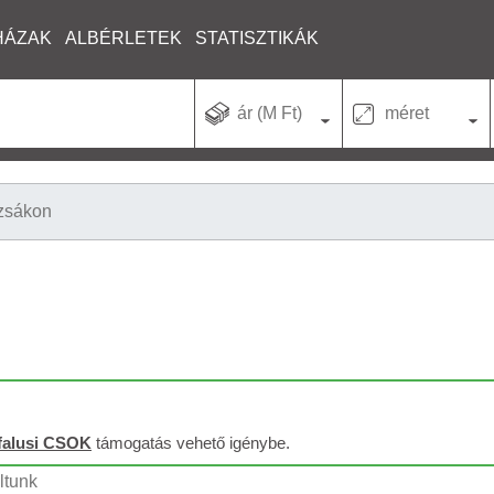
HÁZAK
ALBÉRLETEK
STATISZTIKÁK
ár (M Ft)
méret
zsákon
falusi CSOK
támogatás vehető igénybe.
ltunk