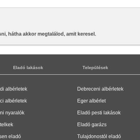
i, hátha akkor megtalálod, amit keresel.
Eladó lakások
Települések
i albérletek
Debreceni albérletek
ci albérletek
Eger albérlet
ni nyaralók
Eladó pesti lakások
telkek
Eladó garázs
sen eladó
Tulajdonostól eladó