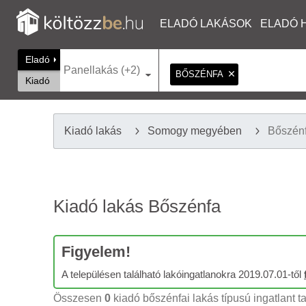
ELADÓ LAKÁSOK
ELADÓ 
Eladó
Panellakás (+2)
BŐSZÉNFA
Kiadó
Kiadó lakás
Somogy megyében
Bőszén
Kiadó lakás Bőszénfa
Figyelem!
A településen található lakóingatlanokra 2019.07.01-től
Összesen
0
kiadó bőszénfai lakás típusú ingatlant ta