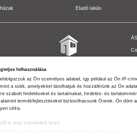
 házak
Eladó lakás
Á
Co
Et
gteljes felhasználása
Co
eldolgozzuk az Ön személyes adatait, így például az Ön IP-címé
mint a sütik, amelyekkel tárolhatjuk és hozzáférünk az Ön adat
In
e szabott hirdetéseket és tartalmakat, hirdetés- és tartalommér
Ma
alamint termékfejlesztéseket biztosíthassunk Önnek. Ön dönt ar
yen célra.
Kö
zőt is meg szeretnénk tenni:
Ta
Ön földrajzi elhelyezkedéséről pár méteres pontossággal
Ak