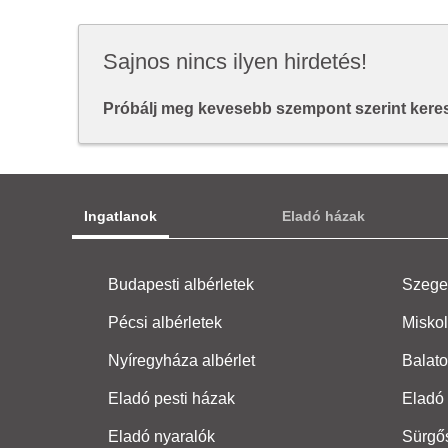
Sajnos nincs ilyen hirdetés!
Próbálj meg kevesebb szempont szerint keresn
Ingatlanok
Eladó házak
Budapesti albérletek
Szeged
Pécsi albérletek
Miskol
Nyíregyháza albérlet
Balato
Eladó pesti házak
Eladó 
Eladó nyaralók
Sürgő