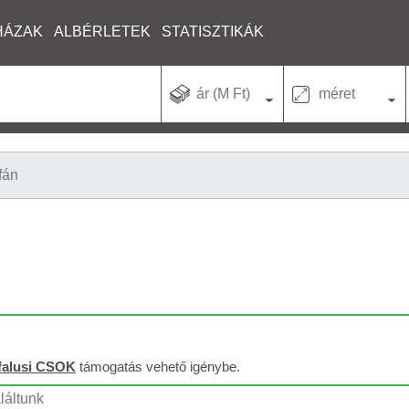
HÁZAK
ALBÉRLETEK
STATISZTIKÁK
ár (M Ft)
méret
fán
falusi CSOK
támogatás vehető igénybe.
láltunk