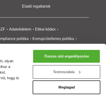
Eladó ingatlanok
SZF
Adatvédelem
Etikai kódex
mpliance politika
Korrupcióellenes politika
ikai bejelentési
rendszer tájékoztató
Összes süti engedélyezése
okie kezelése
Médiaajánlat
t, olyan
aihoz a
gatlanközvetítőknek
Ingatlanfejlesztőknek
Testreszabás
ést,
gánszemélyeknek
Ingatlan ártérkép
ról, hogy ki
ltözzbe Magazin
Új építésű lakások
Megtagad
rtalommoderálási jelentés
adálymentesítési nyilatkozat
Impresszum