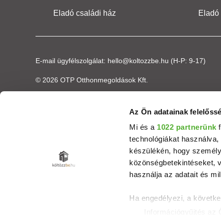
Eladó családi ház
Eladó
E-mail ügyfélszolgálat:
hello@koltozzbe.hu
(H-P: 9-17)
© 2026 OTP Otthonmegoldások Kft.
Az Ön adatainak felelőssé
Mi és a
1022 partnerünk
f
technológiákat használva, 
készülékén, hogy személyr
közönségbetekintéseket, v
használja az adatait és mil
Ha engedélyezi, a követke
Információgyűjtés az 