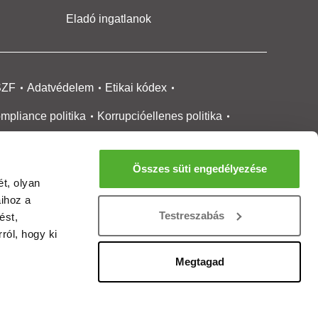
Eladó ingatlanok
SZF
Adatvédelem
Etikai kódex
mpliance politika
Korrupcióellenes politika
ikai bejelentési
rendszer tájékoztató
Összes süti engedélyezése
okie kezelése
Médiaajánlat
t, olyan
aihoz a
gatlanközvetítőknek
Ingatlanfejlesztőknek
Testreszabás
ést,
gánszemélyeknek
Ingatlan ártérkép
ról, hogy ki
ltözzbe Magazin
Új építésű lakások
Megtagad
rtalommoderálási jelentés
adálymentesítési nyilatkozat
Impresszum