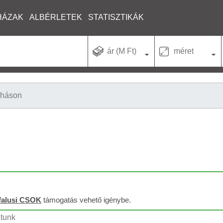
HÁZAK
ALBÉRLETEK
STATISZTIKÁK
ár (M Ft)
méret
lháson
falusi CSOK
támogatás vehető igénybe.
ltunk