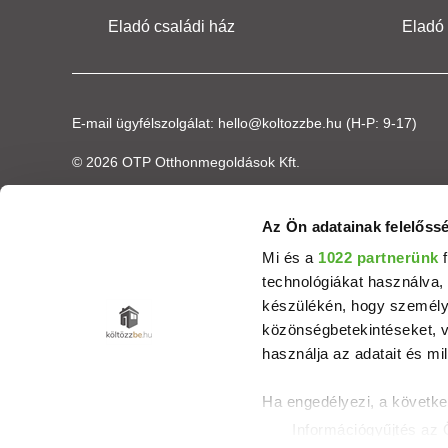
Eladó családi ház
Eladó
E-mail ügyfélszolgálat:
hello@koltozzbe.hu
(H-P: 9-17)
© 2026 OTP Otthonmegoldások Kft.
Az Ön adatainak felelőssé
Mi és a
1022 partnerünk
f
technológiákat használva, 
készülékén, hogy személyr
közönségbetekintéseket, v
használja az adatait és mil
Ha engedélyezi, a követke
Információgyűjtés az 