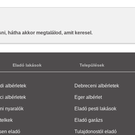
i, hátha akkor megtalálod, amit keresel.
Eladó lakások
Települések
i albérletek
Debreceni albérletek
ci albérletek
Eger albérlet
ni nyaralók
Eladó pesti lakások
telkek
Eladó garázs
sen eladó
Tulajdonostól eladó