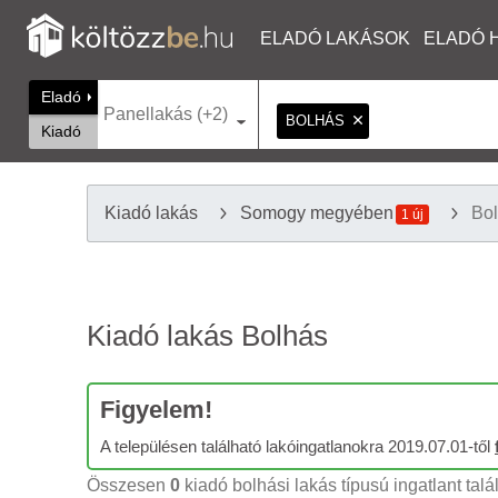
ELADÓ LAKÁSOK
ELADÓ 
Eladó
Panellakás (+2)
BOLHÁS
Kiadó
Kiadó lakás
Somogy megyében
Bo
1 új
Kiadó lakás Bolhás
Figyelem!
A településen található lakóingatlanokra 2019.07.01-től
Összesen
0
kiadó bolhási lakás típusú ingatlant talá