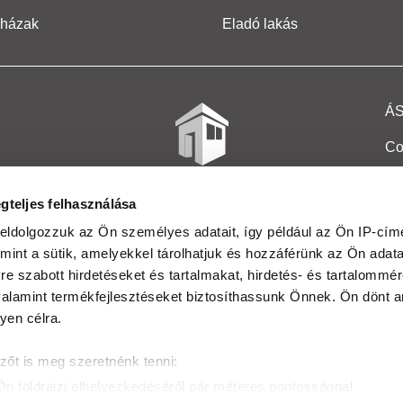
 házak
Eladó lakás
Á
Co
Et
gteljes felhasználása
Co
eldolgozzuk az Ön személyes adatait, így például az Ön IP-címé
mint a sütik, amelyekkel tárolhatjuk és hozzáférünk az Ön adat
In
e szabott hirdetéseket és tartalmakat, hirdetés- és tartalommér
Ma
alamint termékfejlesztéseket biztosíthassunk Önnek. Ön dönt ar
yen célra.
Kö
zőt is meg szeretnénk tenni:
Ta
Ön földrajzi elhelyezkedéséről pár méteres pontossággal
Ak