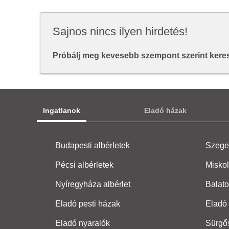
Sajnos nincs ilyen hirdetés!
Próbálj meg kevesebb szempont szerint keresn
Ingatlanok
Eladó házak
Budapesti albérletek
Szeged
Pécsi albérletek
Miskol
Nyíregyháza albérlet
Balato
Eladó pesti házak
Eladó 
Eladó nyaralók
Sürgő