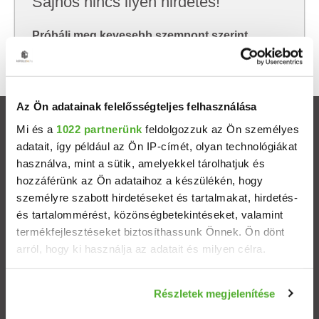
Sajnos nincs ilyen hirdetés!
Próbálj meg kevesebb szempont szerint
keresni, hátha akkor megtalálod, amit keresel.
Az Ön adatainak felelősségteljes felhasználása
Ingatlanok
Mi és a
1022 partnerünk
feldolgozzuk az Ön személyes
adatait, így például az Ön IP-címét, olyan technológiákat
használva, mint a sütik, amelyekkel tárolhatjuk és
Eladó házak
hozzáférünk az Ön adataihoz a készülékén, hogy
személyre szabott hirdetéseket és tartalmakat, hirdetés-
Eladó lakások
és tartalommérést, közönségbetekintéseket, valamint
termékfejlesztéseket biztosíthassunk Önnek. Ön dönt
Települések
arról, hogy ki használja az adatait és milyen célra.
Albérletek
Ha engedélyezi, a következőt is meg szeretnénk tenni:
Részletek megjelenítése
Információgyűjtés az Ön földrajzi elhelyezkedéséről